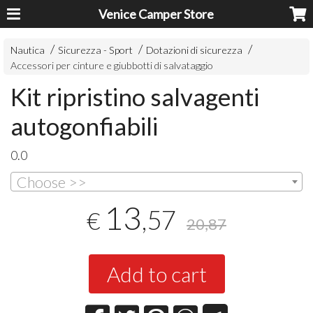
Venice Camper Store
Nautica
Sicurezza - Sport
Dotazioni di sicurezza
Accessori per cinture e giubbotti di salvataggio
Kit ripristino salvagenti
autogonfiabili
0.0
Choose >>
13
,57
€
20,87
Add to cart