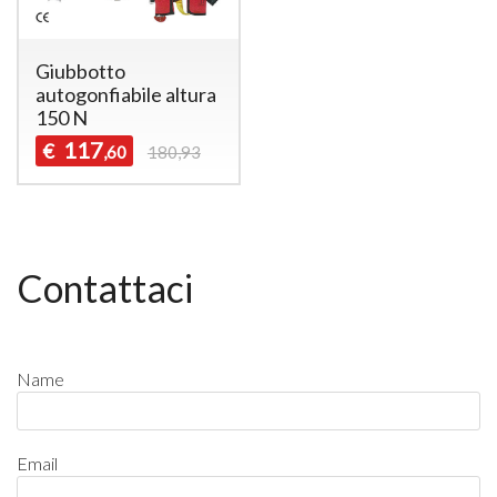
Giubbotto
autogonfiabile altura
150 N
117
€
,60
180,93
Contattaci
Name
Email