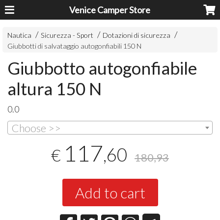
Venice Camper Store
Nautica
Sicurezza - Sport
Dotazioni di sicurezza
Giubbotti di salvataggio autogonfiabili 150 N
Giubbotto autogonfiabile
altura 150 N
0.0
Choose >>
117
,60
€
180,93
Add to cart