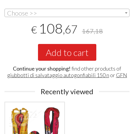
Choose >>
108
,67
€
167,18
Add to cart
Continue your shopping!
find other products of
giubbotti di salvataggio autogonfiabili 150 n
or
GFN
Recently viewed