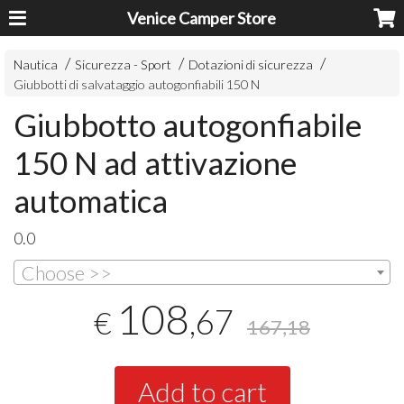
Venice Camper Store
Nautica
Sicurezza - Sport
Dotazioni di sicurezza
Giubbotti di salvataggio autogonfiabili 150 N
Giubbotto autogonfiabile
150 N ad attivazione
automatica
0.0
Choose >>
108
,67
€
167,18
Add to cart