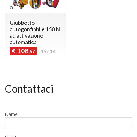
Giubbotto
autogonfiabile 150 N
ad attivazione
automatica
108
€
,67
167,18
Contattaci
Name