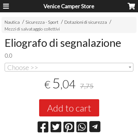
Venice Camper Store
Nautica
Sicurezza - Sport
Dotazioni di sicurezza
Mezzi di salvataggio collettivi
Eliografo di segnalazione
0.0
Choose >>
5
,04
€
7,75
Add to cart