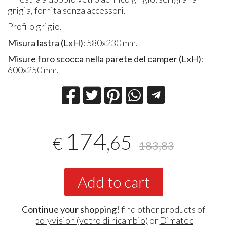
grigia, fornita senza accessori.
Profilo grigio.
Misura lastra (LxH)
: 580x230 mm.
Misure foro scocca nella parete del camper (LxH)
:
600x250 mm.
174
,65
€
183,83
Add to cart
Continue your shopping!
find other products of
polyvision (vetro di ricambio)
or
Dimatec