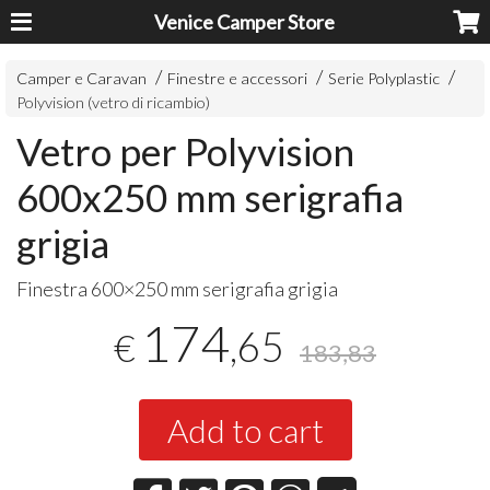
Venice Camper Store
Camper e Caravan
Finestre e accessori
Serie Polyplastic
Polyvision (vetro di ricambio)
Vetro per Polyvision
600x250 mm serigrafia
grigia
Finestra 600×250 mm serigrafia grigia
174
,65
€
183,83
Add to cart