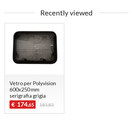
Recently viewed
Vetro per Polyvision
600x250 mm
serigrafia grigia
174
€
,65
183,83