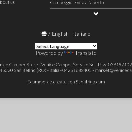
bout us
Serbatoi e accessori
Campeggio e vita all'aperto
Linea gas
Allestimento veicoli
Frigoriferi portatili e accessori
OUTLET
Condizionatore portatile Mestic
Televisori ed accessori
Toilette portatili ed accessori
/
English
-
Italiano
Toilette a cassetta Thetford (FRESH-UP
Pronto letto e accessori
Portaoggetti
Powered by
Translate
Cunei e accessori
Catene e calze da neve
Protezioni specchietti esterni
nice Camper Store - Venice Camper Service Srl - P.Iva 03819710
Verande ed accessori
- 45020 San Bellino (RO) - Italia - 04251682405 -
market@veniceca
Tappeti cellula
Tappeti cabina
Ecommerce creato con
Scontrino.com