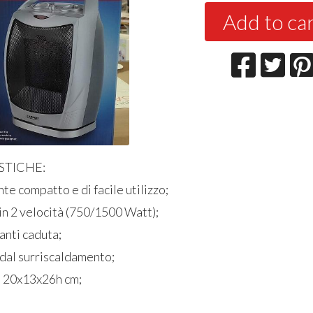
Add to ca
STICHE:
e compatto e di facile utilizzo;
in 2 velocità (750/1500 Watt);
anti caduta;
 dal surriscaldamento;
: 20x13x26h cm;