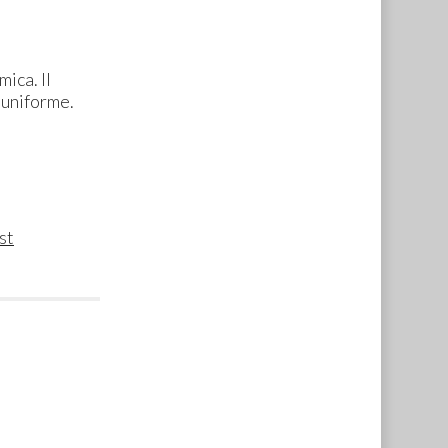
ica. Il
o uniforme.
st