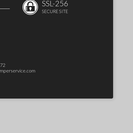
SSL-256
SECURE SITE
 SET)
272
mperservice.com