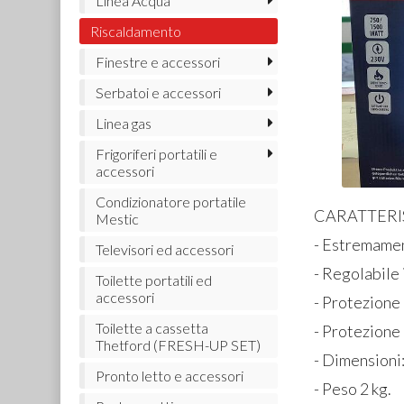
Linea Acqua
Riscaldamento
Finestre e accessori
Serbatoi e accessori
Linea gas
Frigoriferi portatili e
accessori
Condizionatore portatile
CARATTERI
Mestic
- Estremament
Televisori ed accessori
- Regolabile 
Toilette portatili ed
accessori
- Protezione 
Toilette a cassetta
- Protezione
Thetford (FRESH-UP SET)
- Dimensioni
Pronto letto e accessori
- Peso 2 kg.