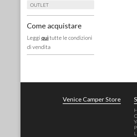
OUTLET
Come acquistare
Leggi
qui
tutte le condizioni
di vendita
Venice Camper Store
C
Y
P
L