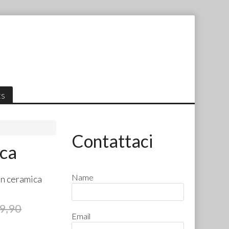
ts
Contattaci
ica
Name
in ceramica
9,90
Email