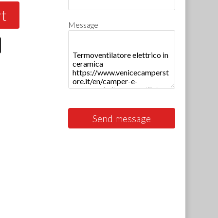
rt
Message
Send message