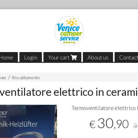
Home
Login
Your cart
About us
Contac
van
Riscaldamento
entilatore elettrico in ceram
Termoventilatore elettrico 
30
,90
€
3