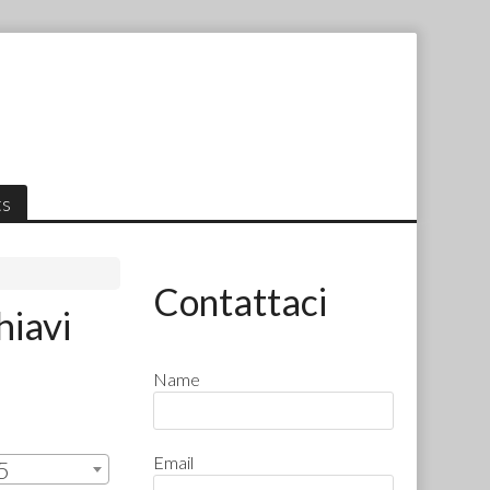
ts
Contattaci
hiavi
Name
Email
5