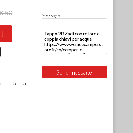
8,50
Message
rt
Send message
le per acqua