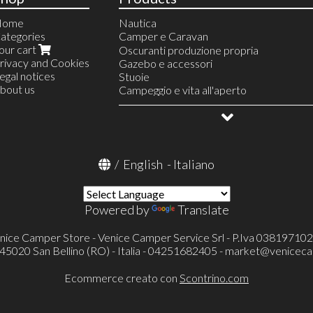
Home
Nautica
ategories
Camper e Caravan
our cart
Linea Acqua
Oscuranti produzione propria
rivacy and Cookies
Riscaldamento
Gazebo e accessori
egal notices
Finestre e accessori
Stuoie
bout us
Serbatoi e accessori
Campeggio e vita all'aperto
Serbatoi acqua
Linea gas
Allestimento veicoli
Accessori
Frigoriferi portatili e accessori
OUTLET
Serbatoi portatili ed accessori
Condizionatore portatile Mestic
Televisori ed accessori
Toilette portatili ed accessori
/
English
-
Italiano
Toilette a cassetta Thetford (FRESH-UP
Pronto letto e accessori
Portaoggetti
Powered by
Translate
Cunei e accessori
Catene e calze da neve
Protezioni specchietti esterni
nice Camper Store - Venice Camper Service Srl - P.Iva 03819710
Verande ed accessori
- 45020 San Bellino (RO) - Italia - 04251682405 -
market@veniceca
Tappeti cellula
Tappeti cabina
Ecommerce creato con
Scontrino.com