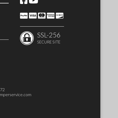
SSL-256
SECURE SITE
 SET)
272
mperservice.com