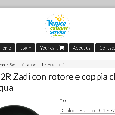
Home
Login
Your cart
About us
Contac
van
Serbatoi e accessori
Accessori
2R Zadi con rotore e coppia c
cqua
0.0
Colore Bianco | € 16,6