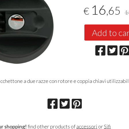
16
,65
€
1
Add to ca
chettone a due razze con rotore e coppia chiavi utilizzabi
ur shopping!
find other products of
accessori
or
Sifi