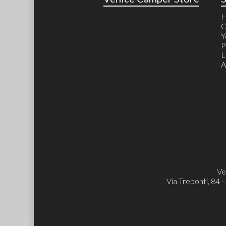
C
Y
P
L
A
Ve
Via Treponti, 84 