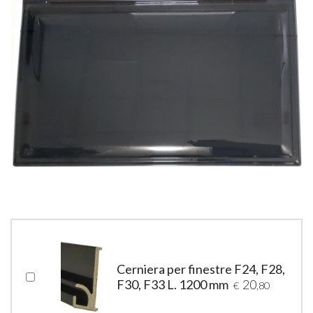
Cerniera per finestre F24, F28,
F30, F33 L. 1200 mm
20
€
,80