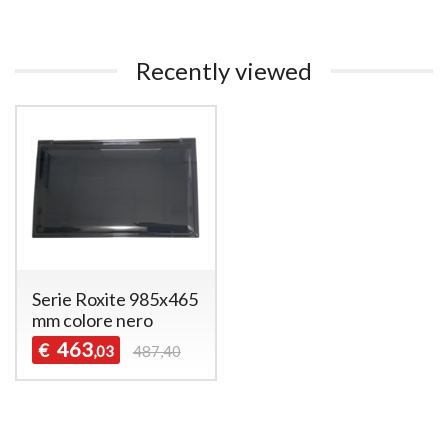
Recently viewed
Serie Roxite 985x465
mm colore nero
463
€
,03
487,40