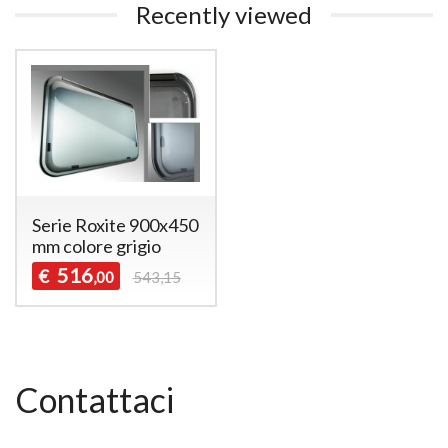
Recently viewed
Serie Roxite 900x450
mm colore grigio
516
€
,00
543,15
Contattaci