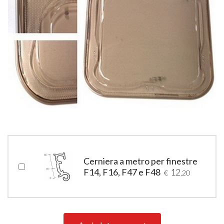
Cerniera a metro per finestre
F14, F16, F47 e F48
12
€
,20