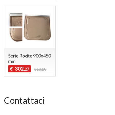
Serie Roxite 900x450
mm
302
€
,27
318,18
Contattaci