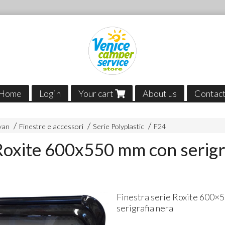
Home
Login
Your cart
About us
Contac
van
Finestre e accessori
Serie Polyplastic
F24
Roxite 600x550 mm con serigr
Finestra serie Roxite 600×
serigrafia nera