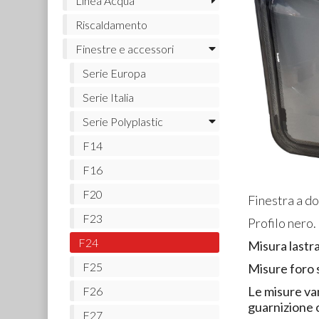
Linea Acqua
Riscaldamento
Finestre e accessori
Serie Europa
Serie Italia
Serie Polyplastic
F14
F16
F20
Finestra a do
F23
Profilo nero.
F24
Misura lastr
F25
Misure foro 
Le misure va
F26
guarnizione 
F27