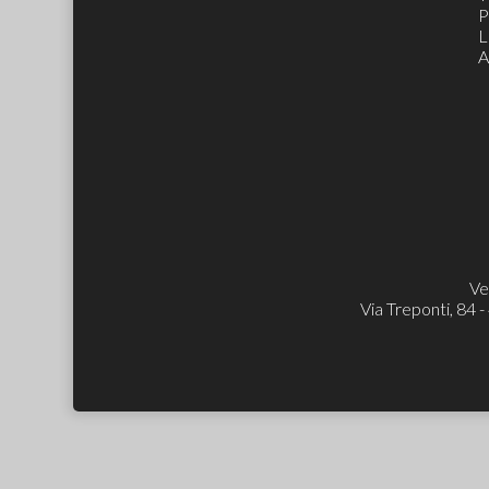
P
L
A
Ve
Via Treponti, 84 