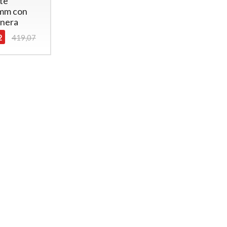
ite
mm con
 nera
2
419,07