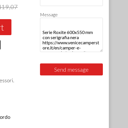
419,07
Message
rt
Send message
essori.
bordo