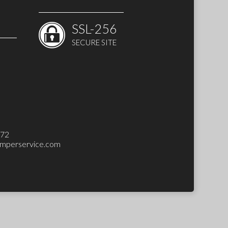
SSL-256
SECURE SITE
 SET)
272
mperservice.com