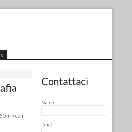
ts
Contattaci
afia
Name
550 mm con
Email