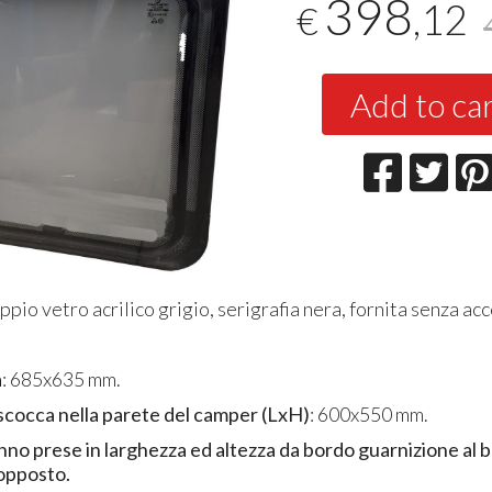
398
,12
€
Add to ca
ppio vetro acrilico grigio, serigrafia nera, fornita senza acc
a
: 685x635 mm.
scocca nella parete del camper (LxH)
: 600x550 mm.
nno prese in larghezza ed altezza da bordo guarnizione al 
opposto.