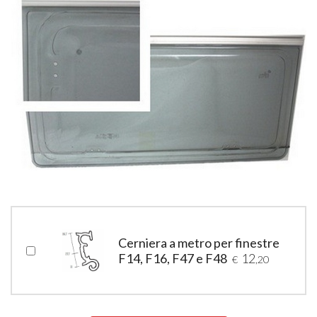
Cerniera a metro per finestre
F14, F16, F47 e F48
12
€
,20