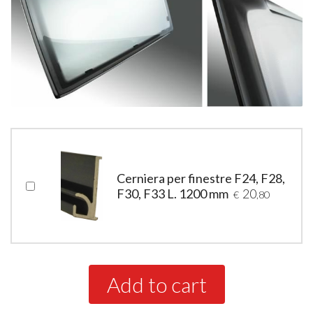
Cerniera per finestre F24, F28,
F30, F33 L. 1200 mm
20
€
,80
Add to cart