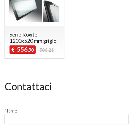
Serie Roxite
1200x520 mm grigio
556
€
,90
586,21
Contattaci
Name