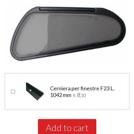
Cerniera per finestre F23 L.
1042 mm
8
€
,10
Add to cart