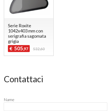
Serie Roxite
1042x403 mm con
serigrafia sagomata
grigia
505
€
,97
532,60
Contattaci
Name