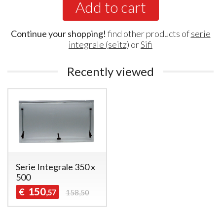
Add to cart
Continue your shopping!
find other products of
serie
integrale (seitz)
or
Sifi
Recently viewed
Serie Integrale 350 x
500
150
€
,57
158,50