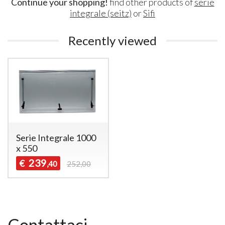
Continue your shopping!
find other products of
serie
integrale (seitz)
or
Sifi
Recently viewed
Serie Integrale 1000
x 550
239
€
,40
252,00
Contattaci