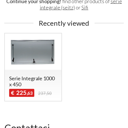
Continue your shopping!
find other products of
serie
integrale (seitz)
or
Sifi
Recently viewed
Serie Integrale 1000
x 450
225
€
,63
237,50
Contattaci