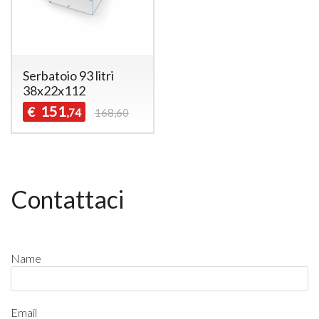
Serbatoio 93 litri
38x22x112
151
€
,74
168,60
Contattaci
Name
Email