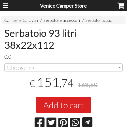
Venice Camper Store
Camper e Caravan
Serbatoi e accessori
Serbatoi acqua
Serbatoio 93 litri
38x22x112
0.0
Choose >>
151
,74
€
168,60
Add to cart