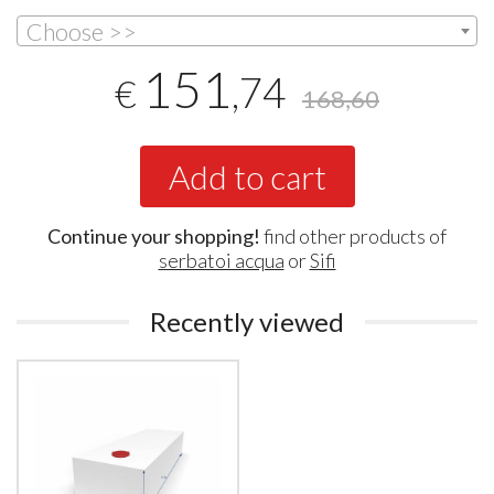
Choose >>
151
,74
€
168,60
Add to cart
Continue your shopping!
find other products of
serbatoi acqua
or
Sifi
Recently viewed