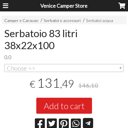
Venice Camper Store
Camper e Caravan
Serbatoi e accessori
Serbatoi acqua
Serbatoio 83 litri
38x22x100
0.0
Choose >>
131
,49
€
146,10
Add to cart