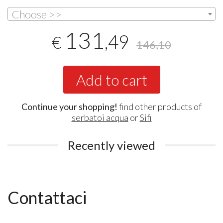
Choose >>
131
,49
€
146,10
Add to cart
Continue your shopping!
find other products of
serbatoi acqua
or
Sifi
Recently viewed
Contattaci