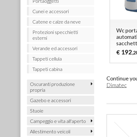
Portaoggetti
Cunei e accessori
Catene e calze da neve
Wc porta
Protezioni specchietti
automat
esterni
sacchett
Verande ed accessori
192
€
,2
Tappeti cellula
Tappeti cabina
Continue yo
Oscuranti produzione
Dimatec
propria
Gazebo e accessori
Stuoie
Campeggio e vita all'aperto
Allestimento veicoli