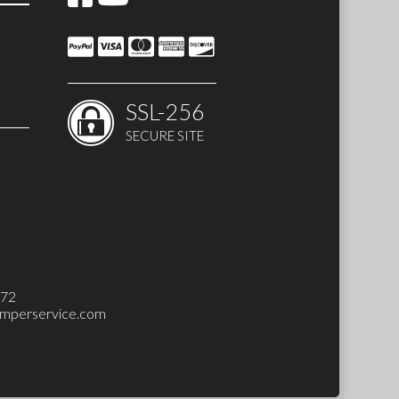
SSL-256
SECURE SITE
 SET)
272
mperservice.com