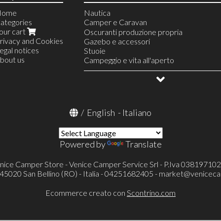
Home
Nautica
ategories
Camper e Caravan
our cart
Linea Acqua
Oscuranti produzione propria
rivacy and Cookies
Riscaldamento
Gazebo e accessori
egal notices
Finestre e accessori
Stuoie
bout us
Serbatoi e accessori
Campeggio e vita all'aperto
Linea gas
Allestimento veicoli
Frigoriferi portatili e accessori
OUTLET
Condizionatore portatile Mestic
Televisori ed accessori
Toilette portatili ed accessori
/
English
-
Italiano
Toilette a cassetta Thetford (FRESH-UP
Pronto letto e accessori
Portaoggetti
Powered by
Translate
Cunei e accessori
Catene e calze da neve
Protezioni specchietti esterni
nice Camper Store - Venice Camper Service Srl - P.Iva 03819710
Verande ed accessori
- 45020 San Bellino (RO) - Italia - 04251682405 -
market@veniceca
Tappeti cellula
Tappeti cabina
Ecommerce creato con
Scontrino.com