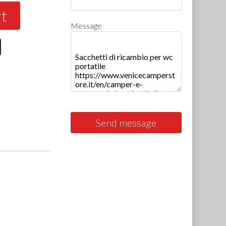
rt
Message
Send message