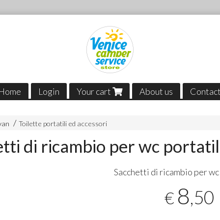
Home
Login
Your cart
About us
Contac
van
Toilette portatili ed accessori
tti di ricambio per wc portati
Sacchetti di ricambio per w
8
,50
€