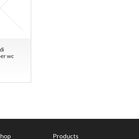
di
per wc
Shop
Products