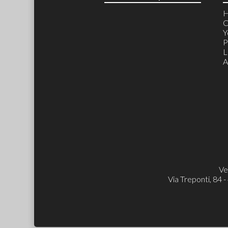
C
Y
P
L
A
Ve
Via Treponti, 84 