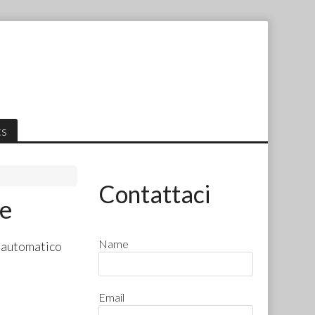
ts
Contattaci
le
Name
c automatico
Email