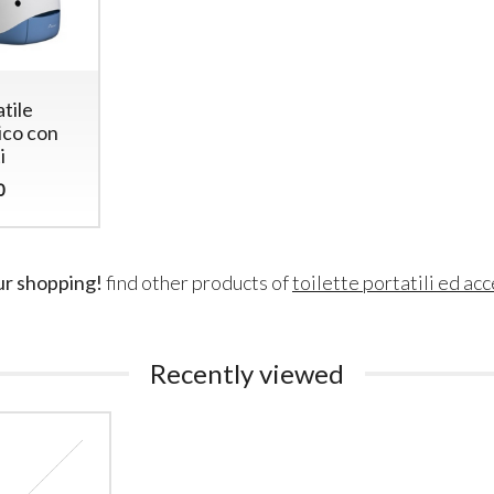
tile
ico con
i
0
ur shopping!
find other products of
toilette portatili ed ac
Recently viewed