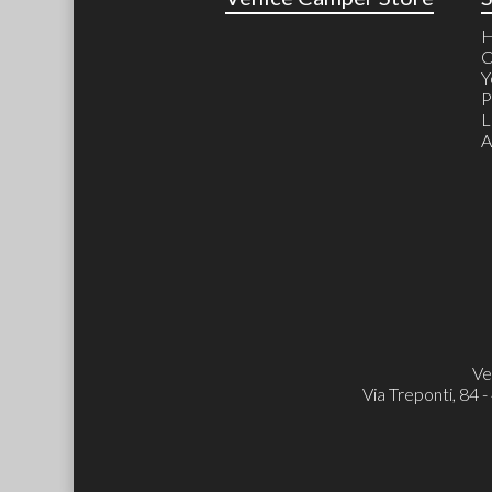
C
Y
P
L
A
Ve
Via Treponti, 84 