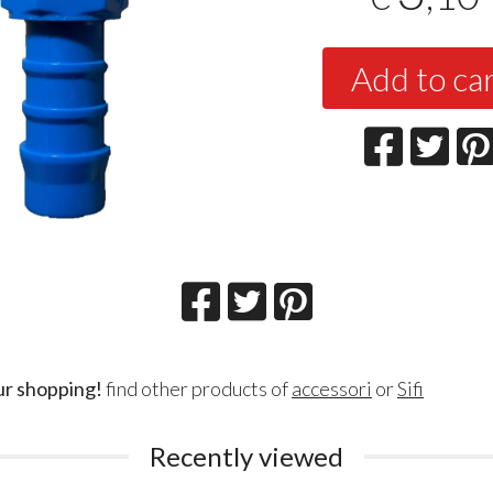
Add to ca
ur shopping!
find other products of
accessori
or
Sifi
Recently viewed