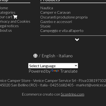
Home
Nautica
ategories
Camper e Caravan
our cart
Linea Acqua
Oscuranti produzione propria
rivacy and Cookies
Riscaldamento
Gazebo e accessori
egal notices
Finestre e accessori
Stuoie
bout us
Serbatoi e accessori
Campeggio e vita all'aperto
Serbatoi acqua
Linea gas
Allestimento veicoli
Accessori
Frigoriferi portatili e accessori
OUTLET
Serbatoi portatili ed accessori
Condizionatore portatile Mestic
Televisori ed accessori
Toilette portatili ed accessori
/
English
-
Italiano
Toilette a cassetta Thetford (FRESH-UP
Pronto letto e accessori
Portaoggetti
Powered by
Translate
Cunei e accessori
Catene e calze da neve
Protezioni specchietti esterni
nice Camper Store - Venice Camper Service Srl - P.Iva 03819710
Verande ed accessori
- 45020 San Bellino (RO) - Italia - 04251682405 -
market@veniceca
Tappeti cellula
Tappeti cabina
Ecommerce creato con
Scontrino.com