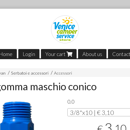
Home
Login
Your cart
About us
Contac
van
Serbatoi e accessori
Accessori
gomma maschio conico
0.0
3/8"x10 | € 3,10
3
,10
€