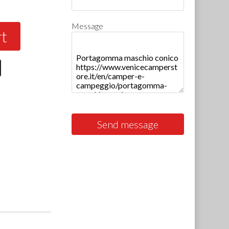
Message
rt
Send message