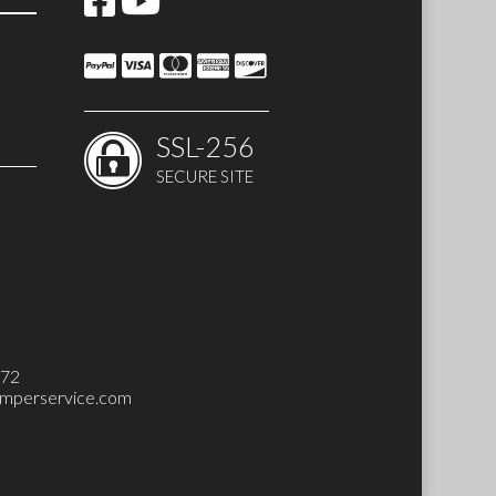
SSL-256
SECURE SITE
 SET)
272
mperservice.com