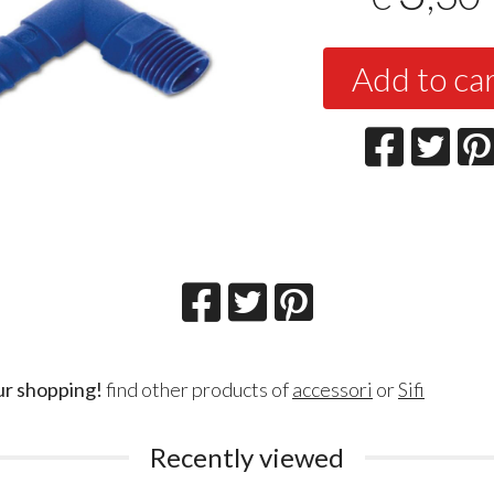
Add to ca
ur shopping!
find other products of
accessori
or
Sifi
Recently viewed