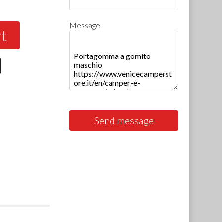
Message
rt
Send message