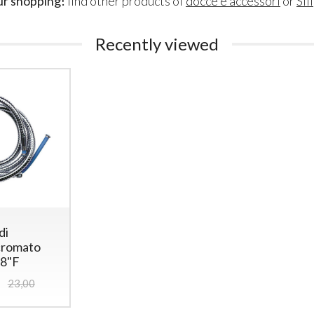
ur shopping!
find other products of
docce e accessori
or
Sifi
Recently viewed
di
cromato
/8"F
23,00