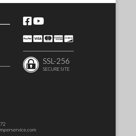
SSL-256
SECURE SITE
 SET)
272
mperservice.com