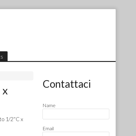
ts
Contattaci
 x
Name
to 1/2"C x
Email