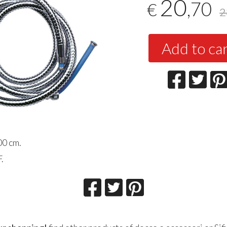
20
,70
€
2
Add to ca
00 cm.
.