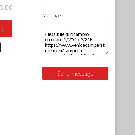
3,00
Message
rt
Send message