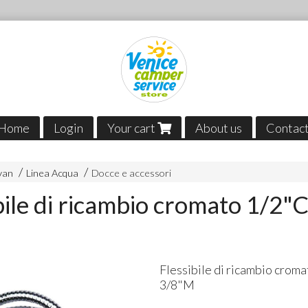
Home
Login
Your cart
About us
Contac
van
Linea Acqua
Docce e accessori
bile di ricambio cromato 1/2"C
Flessibile di ricambio croma
3/8"M