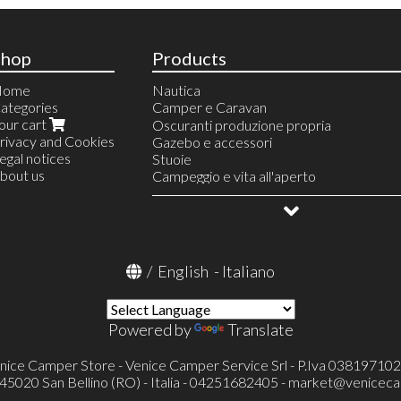
Shop
Products
Home
Nautica
ategories
Camper e Caravan
our cart
Linea Acqua
Oscuranti produzione propria
rivacy and Cookies
Pompe e accessori
Riscaldamento
Gazebo e accessori
egal notices
Rubinetteria e accessori
Finestre e accessori
Stuoie
bout us
Docce e accessori
Serbatoi e accessori
Campeggio e vita all'aperto
Raccordi e accessori
Linea gas
Allestimento veicoli
Prese esterne acqua e gas
Frigoriferi portatili e accessori
OUTLET
Condizionatore portatile Mestic
Televisori ed accessori
Toilette portatili ed accessori
/
English
-
Italiano
Toilette a cassetta Thetford (FRESH-UP
Pronto letto e accessori
Portaoggetti
Powered by
Translate
Cunei e accessori
Catene e calze da neve
Protezioni specchietti esterni
nice Camper Store - Venice Camper Service Srl - P.Iva 03819710
Verande ed accessori
- 45020 San Bellino (RO) - Italia - 04251682405 -
market@veniceca
Tappeti cellula