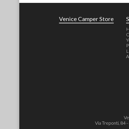
Venice Camper Store
C
Y
P
L
A
Ve
Via Treponti, 84 