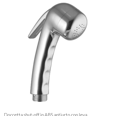
Doccetta shut-off in ABS antiurto con leva.