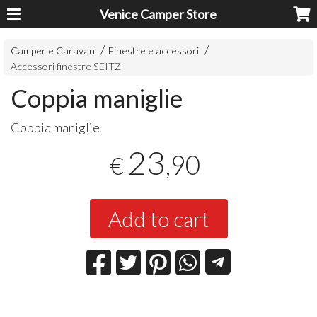
Venice Camper Store
Camper e Caravan
Finestre e accessori
Accessori finestre SEITZ
Coppia maniglie
Coppia maniglie
23
,90
€
Add to cart