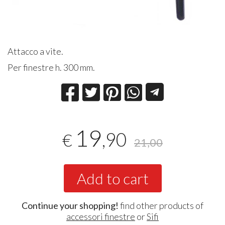
Attacco a vite.
Per finestre h. 300 mm.
19
,90
€
21,00
Add to cart
Continue your shopping!
find other products of
accessori finestre
or
Sifi