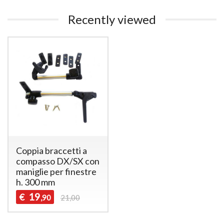
Recently viewed
Coppia braccetti a
compasso DX/SX con
maniglie per finestre
h. 300 mm
19
€
,90
21,00