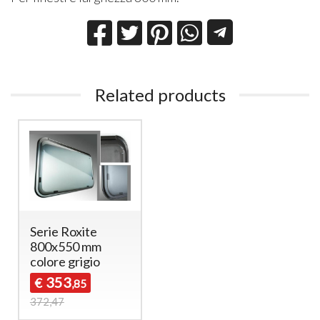
Related products
Serie Roxite
800x550 mm
colore grigio
353
€
,85
372,47