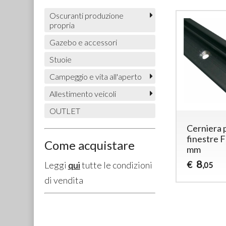
Oscuranti produzione
propria
Gazebo e accessori
Stuoie
Campeggio e vita all'aperto
Allestimento veicoli
OUTLET
Cerniera 
finestre F
Come acquistare
mm
8
€
Leggi
qui
tutte le condizioni
,05
di vendita