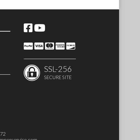
SSL-256
SECURE SITE
 SET)
272
mperservice.com