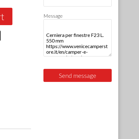
rt
Message
Send message