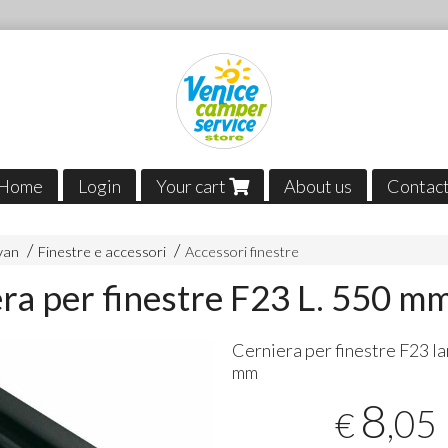
Home
Login
Your cart
About us
Contac
van
Finestre e accessori
Accessori finestre
ra per finestre F23 L. 550 m
Cerniera per finestre F23 l
mm
8
,05
€