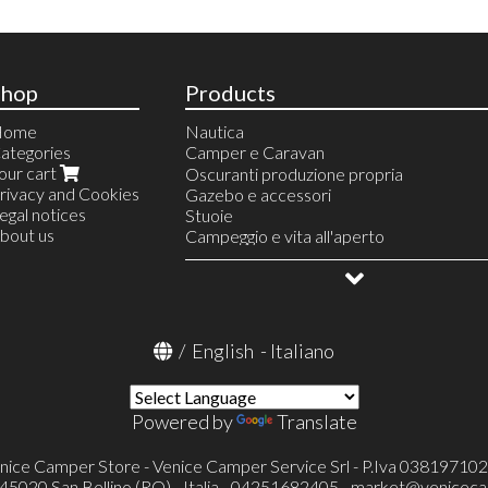
Shop
Products
Home
Nautica
ategories
Camper e Caravan
our cart
Linea Acqua
Oscuranti produzione propria
rivacy and Cookies
Riscaldamento
Gazebo e accessori
egal notices
Finestre e accessori
Stuoie
bout us
Serie Europa
Serbatoi e accessori
Campeggio e vita all'aperto
Serie Italia
Linea gas
Allestimento veicoli
Serie Polyplastic
Frigoriferi portatili e accessori
OUTLET
Serie Integrale (SEITZ)
Condizionatore portatile Mestic
Accessori finestre SEITZ
Televisori ed accessori
Accessori finestre
Toilette portatili ed accessori
/
English
-
Italiano
Toilette a cassetta Thetford (FRESH-UP
Pronto letto e accessori
Portaoggetti
Powered by
Translate
Cunei e accessori
Catene e calze da neve
Protezioni specchietti esterni
nice Camper Store - Venice Camper Service Srl - P.Iva 03819710
Verande ed accessori
- 45020 San Bellino (RO) - Italia - 04251682405 -
market@veniceca