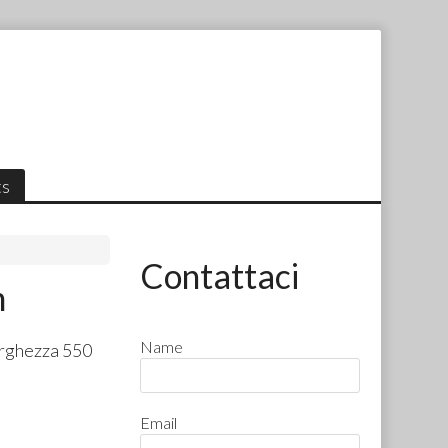
ts
Contattaci
m
Name
arghezza 550
Email