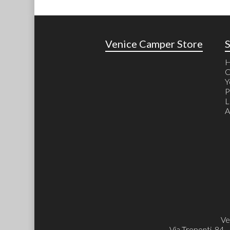
Venice Camper Store
C
Y
P
L
A
Ve
Via Treponti, 84 