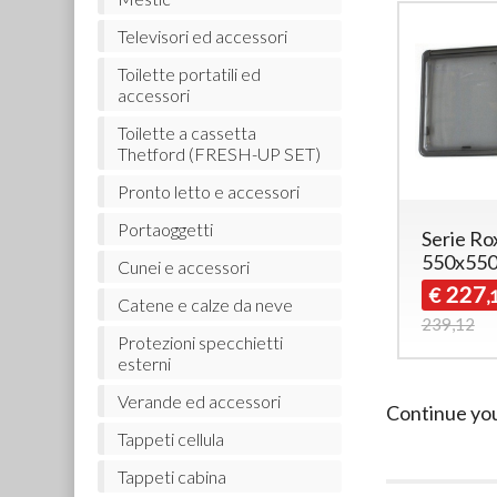
Televisori ed accessori
Toilette portatili ed
accessori
Toilette a cassetta
Thetford (FRESH-UP SET)
Pronto letto e accessori
Portaoggetti
Serie Ro
550x55
Cunei e accessori
227
€
,
Catene e calze da neve
239,12
Protezioni specchietti
esterni
Verande ed accessori
Continue yo
Tappeti cellula
Tappeti cabina