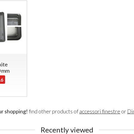
xite
0 mm
16
ur shopping!
find other products of
accessori finestre
or
Di
Recently viewed