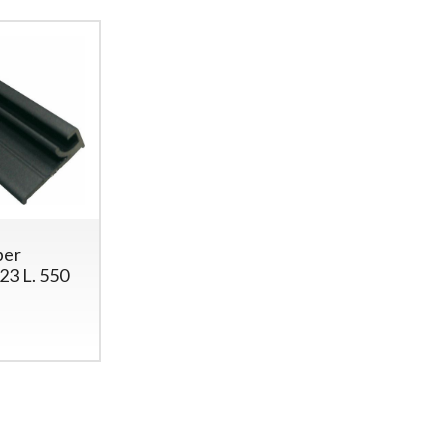
per
23 L. 550