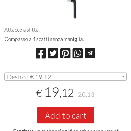
Attacco a slitta.
Compasso a 4 scatti senza maniglia.
Destro | € 19,12
19
,12
€
20,13
Add to cart
Continue your shopping!
find other products of