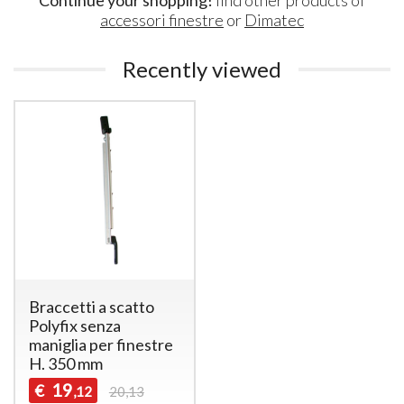
accessori finestre
or
Dimatec
Recently viewed
Braccetti a scatto
Polyfix senza
maniglia per finestre
H. 350 mm
19
€
,12
20,13