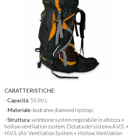
CARATTERISTICHE
:
-
Capacità
: 55 litri;
-
Materiale
: kodratex diamond ripstop;
- Struttura
: wishbone system regolabile in altezza +
hollow ventilation system. Dotata del sistema A.V.S. +
H.V.S. (Air Ventilation System + Hollow Ventilation