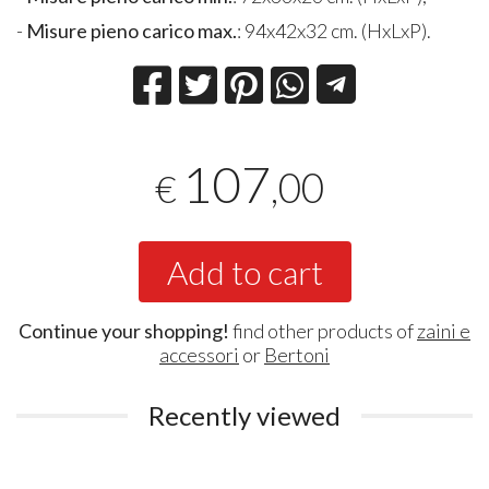
-
Misure pieno carico max.
: 94x42x32 cm. (HxLxP).
107
,00
€
Add to cart
Continue your shopping!
find other products of
zaini e
accessori
or
Bertoni
Recently viewed