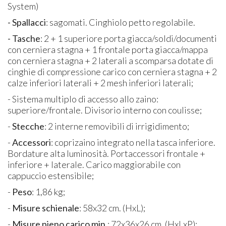
System)
- Spallacci
: sagomati. Cinghiolo petto regolabile.
- Tasche
: 2 + 1 superiore porta giacca/soldi/documenti
con cerniera stagna + 1 frontale porta giacca/mappa
con cerniera stagna + 2 laterali a scomparsa dotate di
cinghie di compressione carico con cerniera stagna + 2
calze inferiori laterali + 2 mesh inferiori laterali;
- Sistema multiplo di accesso allo zaino:
superiore/frontale. Divisorio interno con coulisse;
-
Stecche
: 2 interne removibili di irrigidimento;
-
Accessori
: coprizaino integrato nella tasca inferiore.
Bordature alta luminosità. Portaccessori frontale +
inferiore + laterale. Carico maggiorabile con
cappuccio estensibile;
-
Peso
: 1,86 kg;
-
Misure schienale
: 58x32 cm. (HxL);
-
Misure pieno carico min.
: 72x36x26 cm. (HxLxP);