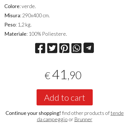
Colore
: verde.
Misura
: 290x400 cm.
Peso
: 1,2 kg.
Materiale
: 100% Poliestere.
41
,90
€
Add to cart
Continue your shopping!
find other products of
tende
da campeggio
or
Brunner