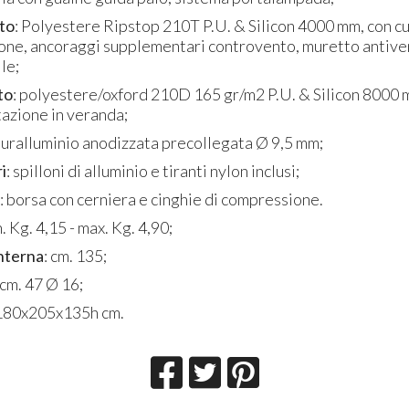
to
: Polyestere Ripstop 210T P.U. & Silicon 4000 mm, con cuf
ione, ancoraggi supplementari controvento, muretto antiv
le;
to
: polyestere/oxford 210D 165 gr/m2 P.U. & Silicon 8000 
azione in veranda;
duralluminio anodizzata precollegata Ø 9,5 mm;
i
: spilloni di alluminio e tiranti nylon inclusi;
: borsa con cerniera e cinghie di compressione.
n. Kg. 4,15 - max. Kg. 4,90;
interna
: cm. 135;
 cm. 47 Ø 16;
 180x205x135h cm.