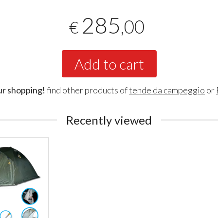
285
,00
€
Add to cart
ur shopping!
find other products of
tende da campeggio
or
Recently viewed