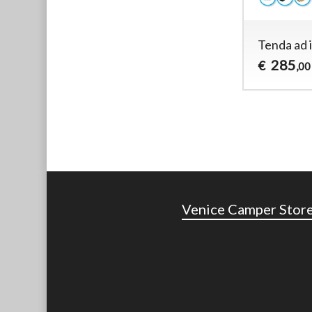
Tenda ad i
285
€
,00
Venice Camper Stor