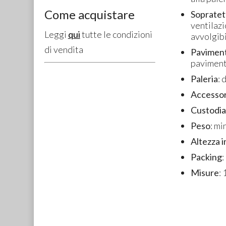
Come acquistare
Sopratet
ventilaz
Leggi
qui
tutte le condizioni
avvolgibi
di vendita
Pavimen
paviment
Paleria
: 
Accessor
Custodia
Peso
: mi
Altezza 
Packing
:
Misure
: