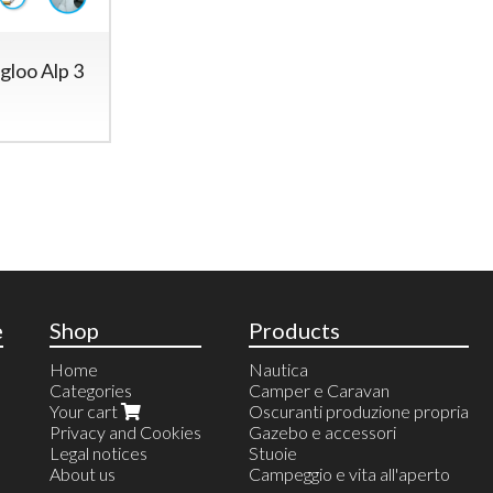
gloo Alp 3
e
Shop
Products
Home
Nautica
Categories
Camper e Caravan
Your cart
Oscuranti produzione propria
Privacy and Cookies
Gazebo e accessori
Legal notices
Stuoie
About us
Campeggio e vita all'aperto