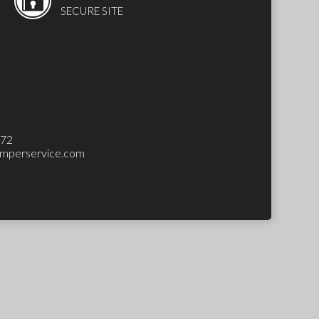
SECURE SITE
272
mperservice.com