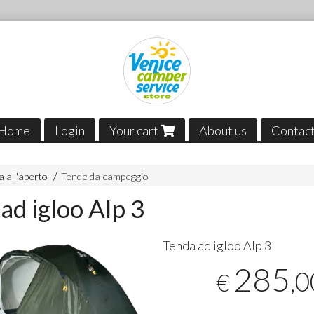
Home
Login
Your cart
About us
Contac
 all'aperto
Tende da campeggio
ad igloo Alp 3
Tenda ad igloo Alp 3
285
,0
€