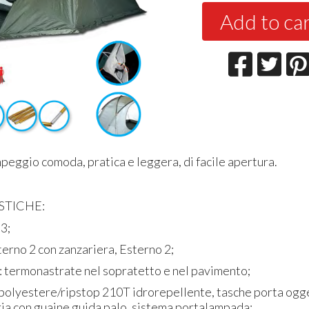
Add to ca
peggio comoda, pratica e leggera, di facile apertura.
STICHE:
 3;
nterno 2 con zanzariera, Esterno 2;
: termonastrate nel sopratetto e nel pavimento;
 polyestere/ripstop 210T idrorepellente, tasche porta ogg
ria con guaine guida palo, sistema portalampada;