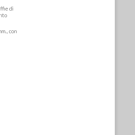
fie di
ento
mm., con