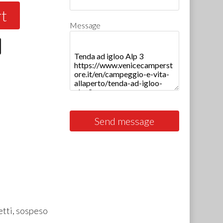
rt
Message
Send message
etti, sospeso