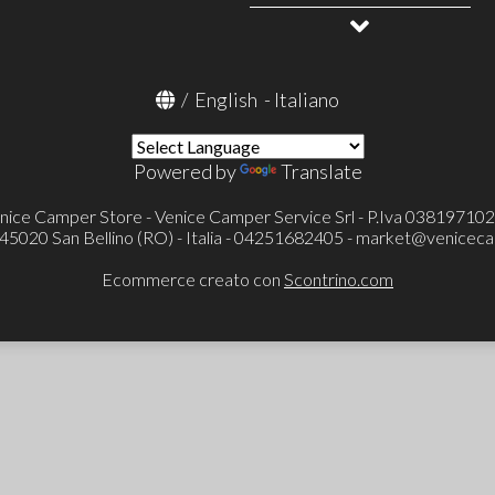
Zaini e accessori
Allestimento veicoli
Mobiletti
OUTLET
Barbecue a gas e accessori
Tavoli e sedie
Tende da campeggio
/
English
-
Italiano
Accessori
Powered by
Translate
nice Camper Store - Venice Camper Service Srl - P.Iva 03819710
- 45020 San Bellino (RO) - Italia - 04251682405 -
market@veniceca
Ecommerce creato con
Scontrino.com