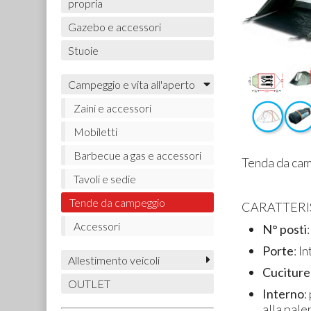
propria
Gazebo e accessori
Stuoie
Campeggio e vita all'aperto
Zaini e accessori
Mobiletti
Barbecue a gas e accessori
Tenda da cam
Tavoli e sedie
Tende da campeggio
CARATTERI
Accessori
N° posti
:
Porte
: I
Allestimento veicoli
Cuciture
OUTLET
Interno
:
alla pale