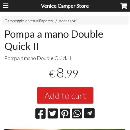
Venice Camper Store
Campeggio e vita all'aperto
Accessori
Pompa a mano Double
Quick II
Pompa a mano Double Quick II
8
,99
€
Add to cart