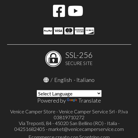
SSL-256
SECURE SITE
/
English
-
Italiano
Powered by
Translate
Venice Camper Store - Venice Camper Service Srl - P.Iva
03819710272
Via Treponti, 84 - 45020 San Bellino (RO) - Italia -
04251682405 -
market@venicecamperservice.com
Ecommerce creato con
Scontrino.com