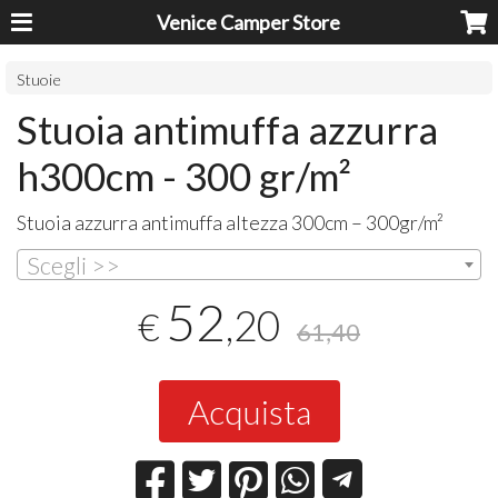
Venice Camper Store
Stuoie
Stuoia antimuffa azzurra
h300cm - 300 gr/m²
Stuoia azzurra antimuffa altezza 300cm – 300gr/m²
Scegli >>
52
,20
€
61,40
Acquista