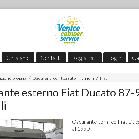
Chi siamo
Contatti
Registrati
Login
Ca
zione propria
Oscuranti con tessuto Premium
Fiat
nte esterno Fiat Ducato 87-9
li
Oscurante termico Fiat Duc
al 1990