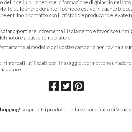
 della cellula. Impedisce la formazione di ghiaccio nel lato
. Molto utile anche durante il periodo estivo in quanto blocca
che entrino a contatto con il cristallo e producano elevate
 cofano/portiere incrementa l'isolamento e favorisce un mi
el motore a basse temperature
rfettamente al modello del vostro camper e non rovina alcun
ici rinforzati, utilizzati per il fissaggio, permettono un'ader
 maggiore.
shopping!
scopri altri prodotti della sezione
fiat
o di
Venic