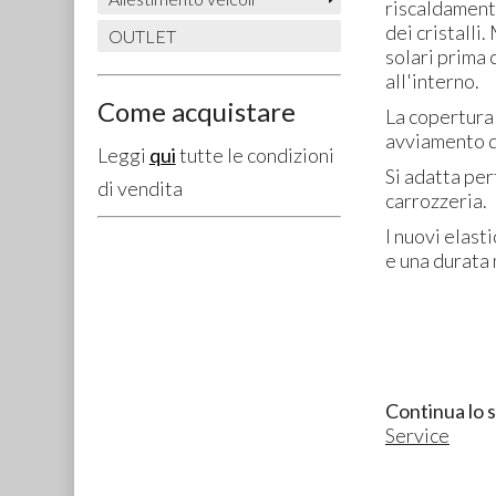
riscaldamento
dei cristalli
OUTLET
solari prima 
all'interno.
Come acquistare
La copertura
avviamento d
Leggi
qui
tutte le condizioni
Si adatta pe
di vendita
carrozzeria.
I nuovi elast
e una durata
Continua lo 
Service