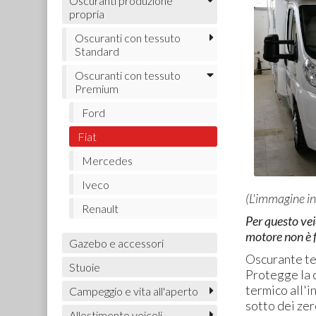
Oscuranti produzione
propria
Oscuranti con tessuto
Standard
Oscuranti con tessuto
Premium
Ford
Fiat
Mercedes
Iveco
(L'immagine in
Renault
Per questo veic
motore non è f
Gazebo e accessori
Oscurante te
Stuoie
Protegge la 
termico all'
Campeggio e vita all'aperto
sotto dei zer
Allestimento veicoli