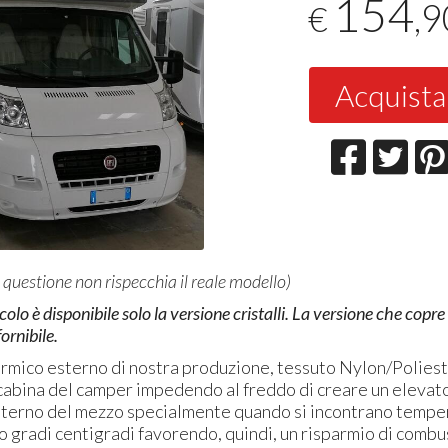
154
,9
€
Acquista
 questione non rispecchia il reale modello)
olo è disponibile solo la versione cristalli. La versione che copre
ornibile.
rmico esterno di nostra produzione, tessuto Nylon/Poliest
cabina del camper impedendo al freddo di creare un elevat
interno del mezzo specialmente quando si incontrano temper
o gradi centigradi favorendo, quindi, un risparmio di combus