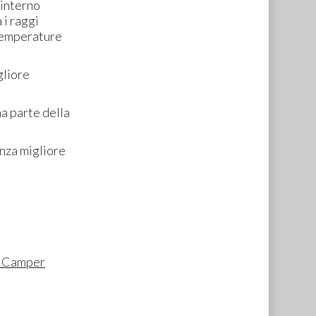
 interno
 i raggi
 temperature
gliore
a parte della
enza migliore
e Camper