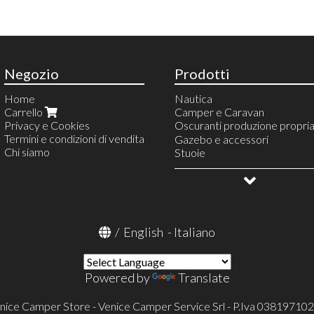
Negozio
Prodotti
Home
Nautica
Carrello
Camper e Caravan
Privacy e Cookies
Oscuranti produzione propri
Termini e condizioni di vendita
Oscuranti con tessuto Stand
Gazebo e accessori
Chi siamo
Oscuranti con tessuto Prem
Stuoie
Ford
Campeggio e vita all'aperto
Fiat
Allestimento veicoli
Mercedes
OUTLET
Iveco
Renault
/
English
-
Italiano
Powered by
Translate
nice Camper Store - Venice Camper Service Srl - P.Iva 03819710