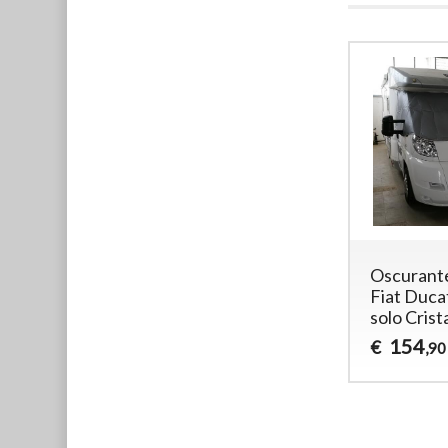
Oscurant
Fiat Duca
solo Crista
154
€
,90