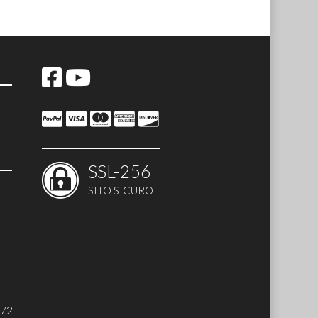
a
ard
ium
SSL-256
SITO SICURO
272