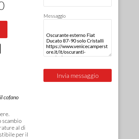
0
Messaggio
Invia messaggio
 il cofano
ere.
o scambio
ature al di
tibile per il