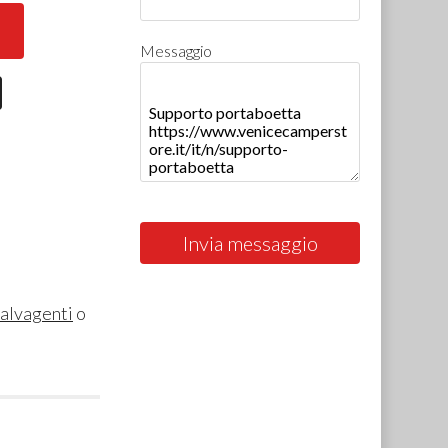
Messaggio
Invia messaggio
salvagenti
o