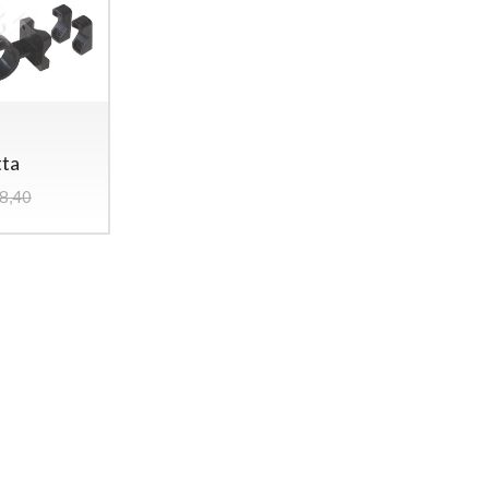
tta
8,40