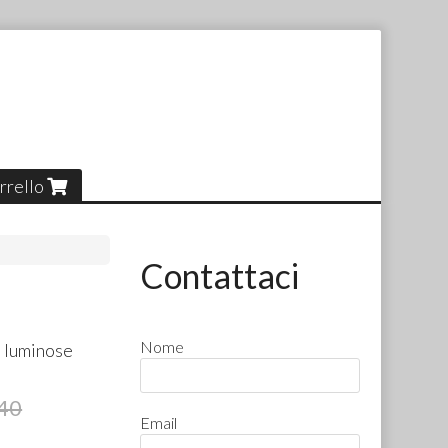
rrello
Contattaci
Nome
e luminose
,40
Email