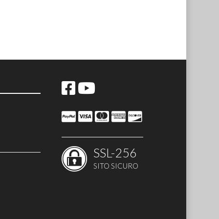
SSL-256
SITO SICURO
logate MED
150 N
vataggio