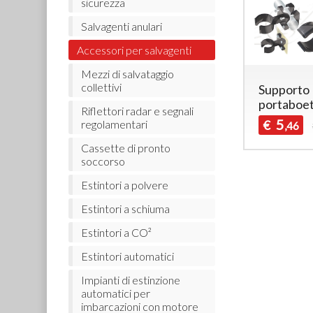
sicurezza
Salvagenti anulari
Accessori per salvagenti
Mezzi di salvataggio
collettivi
Supporto
portaboe
Riflettori radar e segnali
5
€
regolamentari
,46
Cassette di pronto
soccorso
Estintori a polvere
Estintori a schiuma
Estintori a CO²
Estintori automatici
Impianti di estinzione
automatici per
imbarcazioni con motore