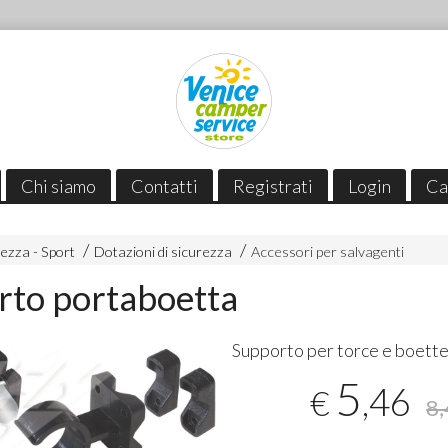
Chi siamo
Contatti
Registrati
Login
Ca
ezza - Sport
Dotazioni di sicurezza
Accessori per salvagenti
rto portaboetta
Supporto per torce e boett
5
,46
€
8