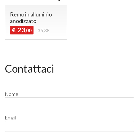
Remo in alluminio
anodizzato
23
€
,00
35,38
Contattaci
Nome
Email