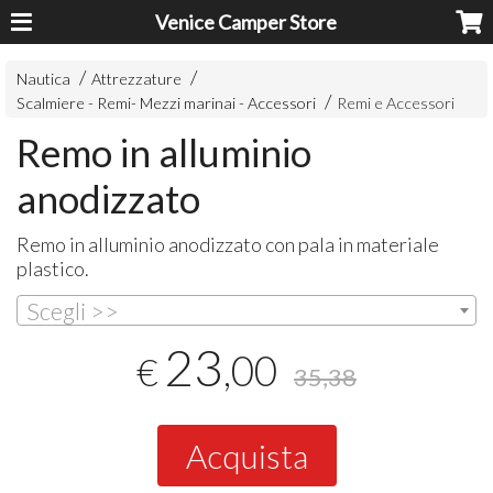
Venice Camper Store
Nautica
Attrezzature
Scalmiere - Remi- Mezzi marinai - Accessori
Remi e Accessori
Remo in alluminio
anodizzato
Remo in alluminio anodizzato con pala in materiale
plastico.
Scegli >>
23
,00
€
35,38
Acquista