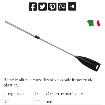
Remo in alluminio anodizzato con pala in materiale
plastico.
Lunghezza
Ø
Ø esterno manicotto
cm
mm
mm