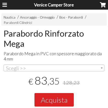
Venice Camper Store
Nautica
Ancoraggio - Ormeggio
Boe - Parabordi
Parabordi Cilindrici
Parabordo Rinforzato
Mega
Parabordo Mega in
PVC
con spessore maggiorato da
4 mm
Scegli >>
83
,35
€
128,23
Acquista