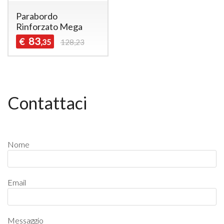
Parabordo
Rinforzato Mega
83
€
,35
128,23
Contattaci
Nome
Email
Messaggio