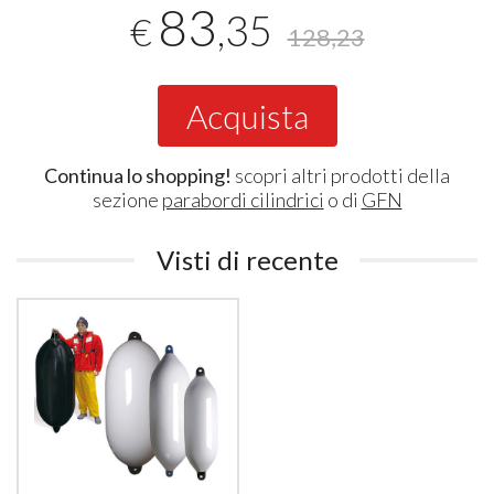
83
,35
€
128,23
Acquista
Continua lo shopping!
scopri altri prodotti della
sezione
parabordi cilindrici
o di
GFN
Visti di recente