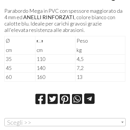
Parabordo Mega in PVC con spessore maggiorato da
4 mm ed
ANELLI RINFORZATI
, colore bianco con
calotte blu. Ideale per carichi gravosi grazie
all'elevata resistenza alle abrasioni.
Ø
Peso
cm
cm
kg
35
110
4,5
45
140
7,2
60
160
13
Scegli >>