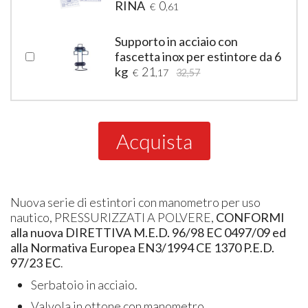
RINA
0
€
,61
Supporto in acciaio con
fascetta inox per estintore da 6
kg
21
€
,17
32,57
Acquista
Nuova serie di estintori con manometro per uso
nautico, PRESSURIZZATI A POLVERE,
CONFORMI
alla nuova DIRETTIVA M.E.D. 96/98 EC 0497/09 ed
alla Normativa Europea EN3/1994 CE 1370 P.E.D.
97/23 EC
.
Serbatoio in acciaio.
Valvola in ottone con manometro.