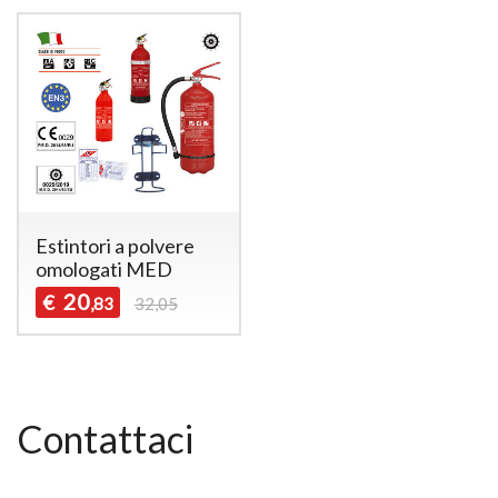
Estintori a polvere
omologati MED
20
€
,83
32,05
Contattaci