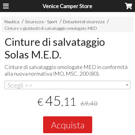
Venice Camper Store
Nautica
Sicurezza - Sport
Dotazioni di sicurezza
Cinture e giubbotti di salvataggio omologate MED
Cinture di salvataggio
Solas M.E.D.
Cinture di salvataggio omologate
MED
in conformità
alla nuova normativa
IMO
,
MSC
. 200 (80).
Scegli >>
45
,11
€
69,40
Acquista