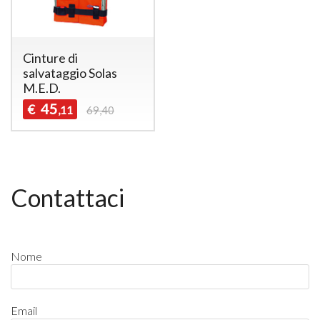
Cinture di
salvataggio Solas
M.E.D.
45
€
,11
69,40
Contattaci
Nome
Email