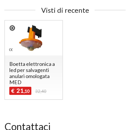
Visti di recente
Boetta elettronica a
led per salvagenti
anulari omologata
MED
21
€
,10
32,40
Contattaci