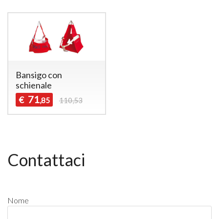
Bansigo con
schienale
71
€
,85
110,53
Contattaci
Nome