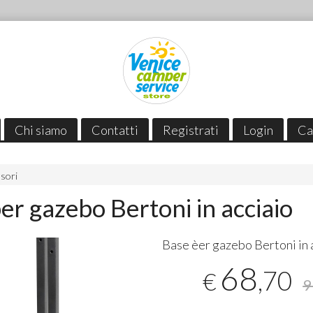
Chi siamo
Contatti
Registrati
Login
Ca
sori
er gazebo Bertoni in acciaio
Base èer gazebo Bertoni in 
68
,70
€
9