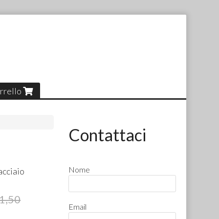
rrello
Contattaci
Nome
acciaio
1,50
Email