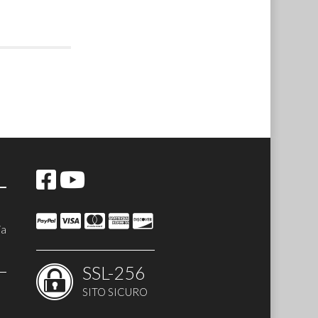
ia
SSL-256
SITO SICURO