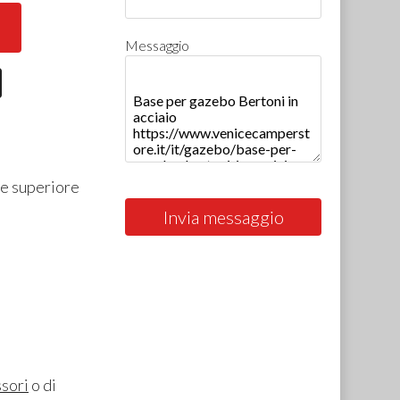
Messaggio
re superiore
Invia messaggio
sori
o di