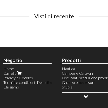
Visti di recente
Negozio
Prodotti
Home
Nautica
Carrello
Camper e Caravan
Privacy e Cookies
Oscuranti produzione propr
Termini e condizioni di vendita
Gazebo e accessori
Chi siamo
Stuoie
Campeggio e vita all'aperto
Allestimento veicoli
OUTLET