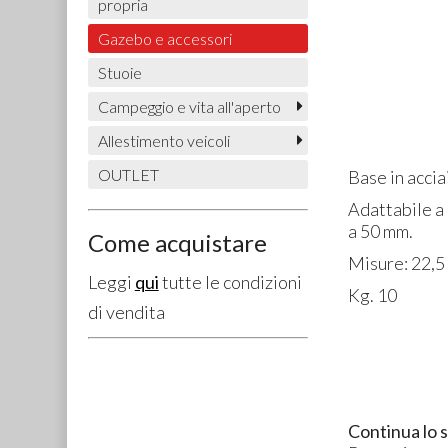
propria
Gazebo e accessori
Stuoie
Campeggio e vita all'aperto
Allestimento veicoli
OUTLET
Base in acci
Adattabile a
a 50 mm.
Come acquistare
Misure: 22,5 
Leggi
qui
tutte le condizioni
Kg. 10
di vendita
Continua lo 