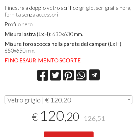
Finestra a doppio vetro acrilico grigio, serigrafia nera,
fornita senza accessori.
Profilo nero.
Misura lastra (LxH)
: 630x630 mm.
Misure foro scocca nella parete del camper (LxH)
:
650x650 mm.
FINO ESAURIMENTO SCORTE
Vetro grigio | € 120,20
120
,20
€
126,51