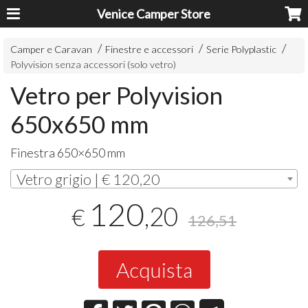
Venice Camper Store
Camper e Caravan
Finestre e accessori
Serie Polyplastic
Polyvision senza accessori (solo vetro)
Vetro per Polyvision
650x650 mm
Finestra 650×650 mm
Vetro grigio | € 120,20
120
,20
€
126,51
Acquista