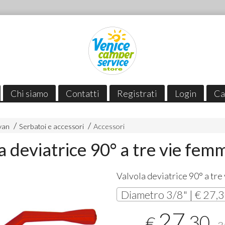
Chi siamo
Contatti
Registrati
Login
Ca
van
Serbatoi e accessori
Accessori
a deviatrice 90° a tre vie fem
Valvola deviatrice 90° a tre 
Diametro 3/8" | € 27,
27
,30
€