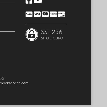
SSL-256
SITO SICURO
H-UP SET)
272
mperservice.com