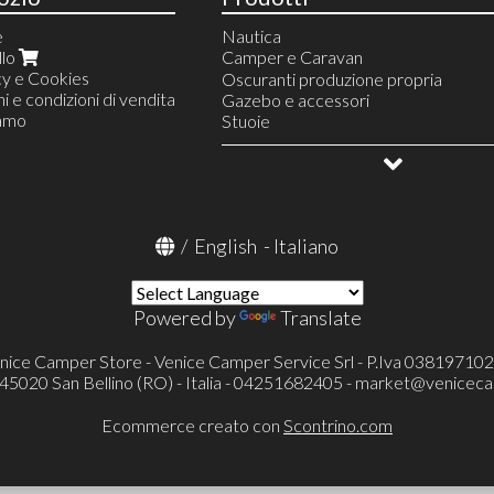
e
Nautica
llo
Camper e Caravan
cy e Cookies
Linea Acqua
Oscuranti produzione propria
i e condizioni di vendita
Riscaldamento
Gazebo e accessori
iamo
Finestre e accessori
Stuoie
Serbatoi e accessori
Campeggio e vita all'aperto
Serbatoi acqua
Linea gas
Allestimento veicoli
Accessori
Frigoriferi portatili e accessori
OUTLET
Serbatoi portatili ed accessori
Condizionatore portatile Mestic
Televisori ed accessori
/
English
-
Italiano
Toilette portatili ed accessori
Toilette a cassetta Thetford (FRES
Pronto letto e accessori
Portaoggetti
Powered by
Translate
Cunei e accessori
Catene e calze da neve
nice Camper Store - Venice Camper Service Srl - P.Iva 03819710
Protezioni specchietti esterni
- 45020 San Bellino (RO) - Italia - 04251682405 -
market@veniceca
Verande ed accessori
Tappeti cellula
Ecommerce creato con
Scontrino.com
Tappeti cabina