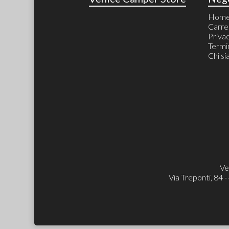
Hom
Carre
Priva
Termin
Chi s
Ve
Via Treponti, 84 