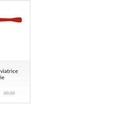
viatrice
vie
30,30