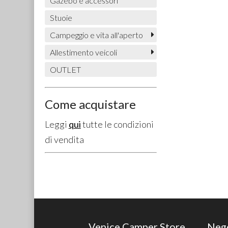
Gazebo e accessori
Stuoie
Campeggio e vita all'aperto
Allestimento veicoli
OUTLET
Come acquistare
Leggi
qui
tutte le condizioni
di vendita
Venice Camper Store
Neg