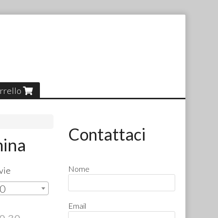
rrello
Contattaci
mina
Nome
vie
30
Email