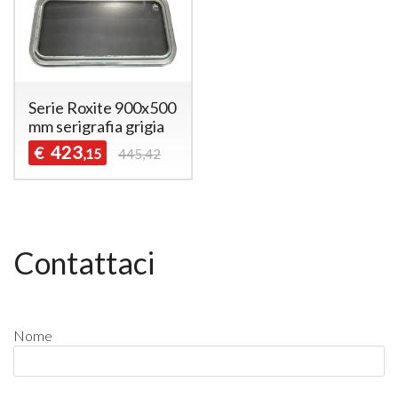
Serie Roxite 900x500
mm serigrafia grigia
423
€
,15
445,42
Contattaci
Nome