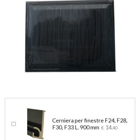
Cerniera per finestre F24, F28,
F30, F33 L. 900 mm
14
€
,40