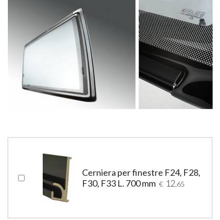
Cerniera per finestre F24, F28,
F30, F33 L. 700 mm
12
€
,65