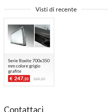
Visti di recente
Serie Roxite 700x350
mm colore grigio
grafite
247
€
,10
260,10
Contattaci