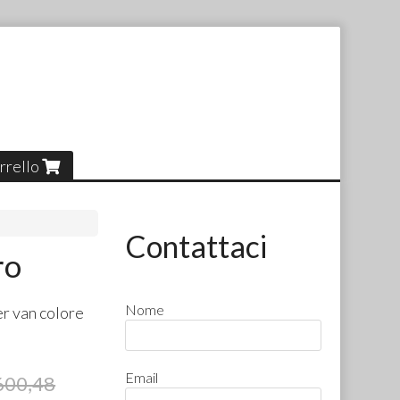
rrello
Contattaci
ro
Nome
r van colore
Email
600,48