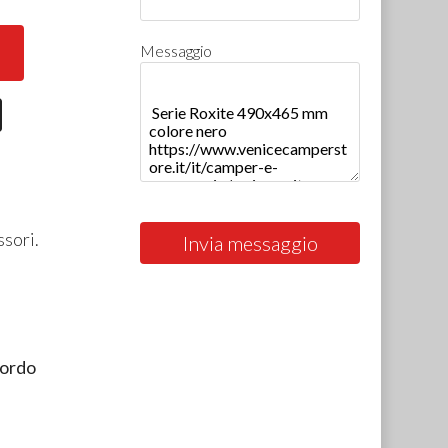
Messaggio
ssori.
Invia messaggio
bordo