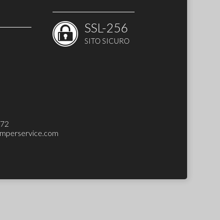
SSL-256
SITO SICURO
H-UP SET)
272
mperservice.com
o)