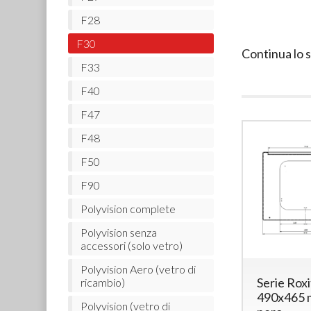
F28
F30
Continua lo 
F33
F40
F47
F48
F50
F90
Polyvision complete
Polyvision senza
accessori (solo vetro)
Polyvision Aero (vetro di
Serie Rox
ricambio)
490x465 
Polyvision (vetro di