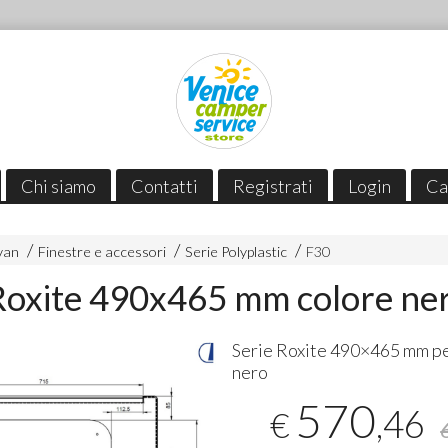
Chi siamo
Contatti
Registrati
Login
Ca
van
Finestre e accessori
Serie Polyplastic
F30
Roxite 490x465 mm colore ne
Serie Roxite 490×465 mm pe
nero
570
,46
€