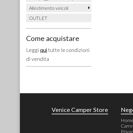
Allestimento veicoli
OUTLET
Come acquistare
Leggi
qui
tutte le condizioni
di vendita
Venice Camper Store
Neg
Hom
Carre
Priva