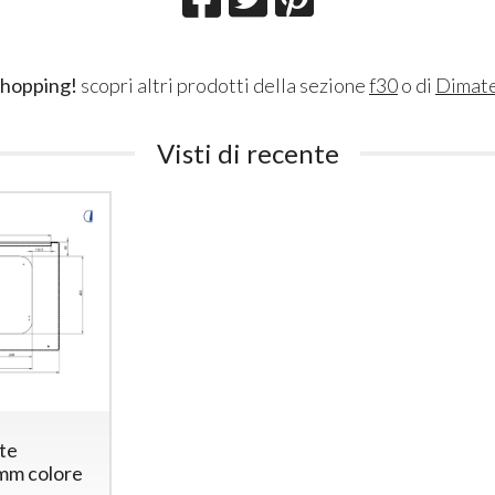
shopping!
scopri altri prodotti della sezione
f30
o di
Dimat
Visti di recente
ite
mm colore