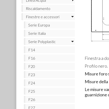
Linea Acqua
Riscaldamento
Finestre e accessori
Serie Europa
Serie Italia
Serie Polyplastic
F14
Finestra a do
F16
Profilo nero.
F20
Misure foro 
F23
Misure della 
F24
Le misure va
F25
guarnizione 
F26
F27