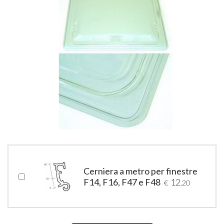
Cerniera a metro per finestre
F14, F16, F47 e F48
12
€
,20