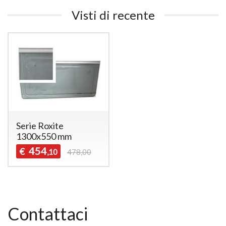
Visti di recente
Serie Roxite
1300x550 mm
454
€
,10
478,00
Contattaci