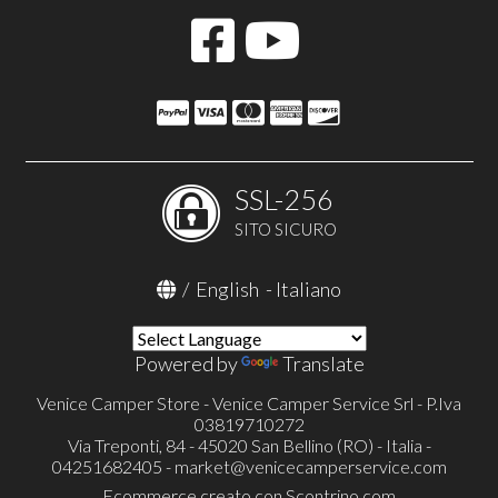
SSL-256
SITO SICURO
/
English
-
Italiano
Powered by
Translate
Venice Camper Store - Venice Camper Service Srl - P.Iva
03819710272
Via Treponti, 84 - 45020 San Bellino (RO) - Italia -
04251682405 -
market@venicecamperservice.com
Ecommerce creato con
Scontrino.com